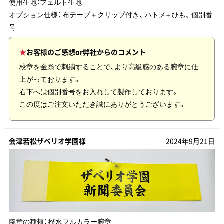
使用生地：
フェルト生地
オプション仕様： 布テープ＋クリップ付き、 ハトメ+ ひも、 個別番
号
お客様のご感想or弊社からのコメント
校章を金糸で刺繍することで、より高級感のある腕章に仕
上がっております。
右下へは個別番号をお入れして製作しております。
この度はご注文いただき誠にありがとうございます。
会津若松ザベリオ学園様
2024年9月21日
腕章の種類：
撥水フルカラー腕章