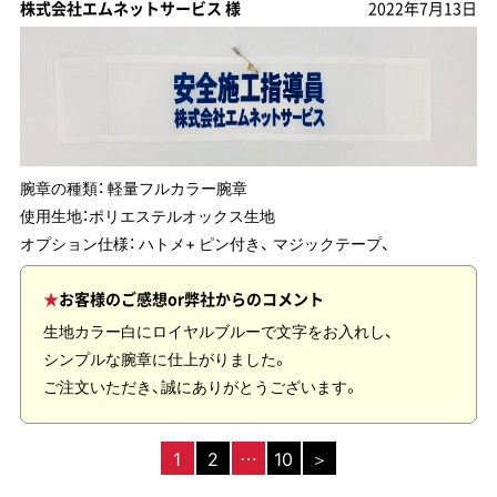
株式会社エムネットサービス 様
2022年7月13日
腕章の種類：
軽量フルカラー腕章
使用生地：
ポリエステルオックス生地
オプション仕様： ハトメ+ ピン付き、 マジックテープ、
お客様のご感想or弊社からのコメント
生地カラー白にロイヤルブルーで文字をお入れし、
シンプルな腕章に仕上がりました。
ご注文いただき、誠にありがとうございます。
1
2
…
10
＞