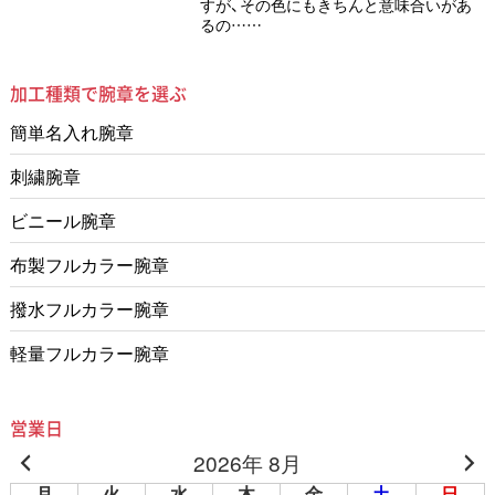
すが、その色にもきちんと意味合いがあ
るの……
加工種類で腕章を選ぶ
簡単名入れ腕章
刺繍腕章
ビニール腕章
布製フルカラー腕章
撥水フルカラー腕章
軽量フルカラー腕章
営業日
2026年 8月
月
火
水
木
金
土
日