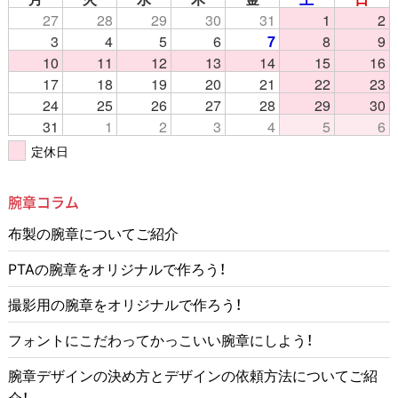
27
28
29
30
31
1
2
3
4
5
6
7
8
9
10
11
12
13
14
15
16
17
18
19
20
21
22
23
24
25
26
27
28
29
30
31
1
2
3
4
5
6
定休日
腕章コラム
布製の腕章についてご紹介
PTAの腕章をオリジナルで作ろう！
撮影用の腕章をオリジナルで作ろう！
フォントにこだわってかっこいい腕章にしよう！
腕章デザインの決め方とデザインの依頼方法についてご紹
介！